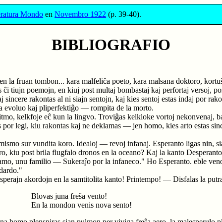
eratura Mondo
en
Novembro 1922
(p. 39-40).
BIBLIOGRAFIO
en la fruan tombon... kara malfeliĉa poeto, kara malsana doktoro, kort
i tiujn poemojn, en kiuj post multaj bombastaj kaj perfortaj versoj, post
 sincere rakontas al ni siajn sentojn, kaj kies sentoj estas indaj por rakon
ta evoluo kaj pliperfektiĝo — rompita de la morto.
itmo, kelkfoje eĉ kun la lingvo. Troviĝas kelkloke vortoj nekonvenaj, b
as por legi, kiu rakontas kaj ne deklamas — jen homo, kies arto estas sinc
mismo sur vundita koro. Idealoj — revoj infanaj. Esperanto ligas nin, s
ro, kiu post brila flugfalo dronos en la oceano? Kaj la kanto Desperanto
mo, unu familio — Sukeraĵo por la infaneco." Ho Esperanto. eble veno
ndardo."
perajn akordojn en la samtitolita kanto! Printempo! — Disfalas la putraj
Blovas juna freŝa vento!
En la mondon venis nova sento!
ana homo plenspiras sian pulmon per viviga freŝa aero, la malesperulo pl