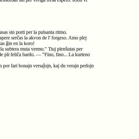
sas sin porti per la pulsanta ritmo.
ere serĉas la akvon de l' forgeso. Amo plej
as ĝin en la koro!
ŭ la subtera muta vermo." Tiuj plenŝutas per
e pli feliĉa bardo. — "Fino, fino... La kurteno
 por fari bonajn versaĵojn, kaj du verajn perlojn