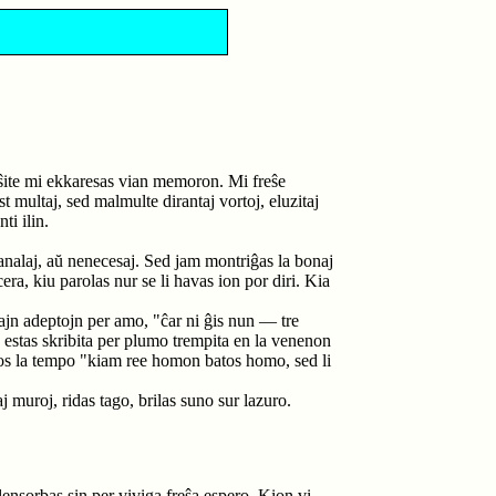
uŝite mi ekkaresas vian memoron. Mi freŝe
 multaj, sed malmulte dirantaj vortoj, eluzitaj
ti ilin.
analaj, aŭ nenecesaj. Sed jam montriĝas la bonaj
era, kiu parolas nur se li havas ion por diri. Kia
iajn adeptojn per amo, "ĉar ni ĝis nun — tre
 estas skribita per plumo trempita en la venenon
s la tempo "kiam ree homon batos homo, sed li
 muroj, ridas tago, brilas suno sur lazuro.
ensorbas sin per viviga freŝa espero. Kion vi