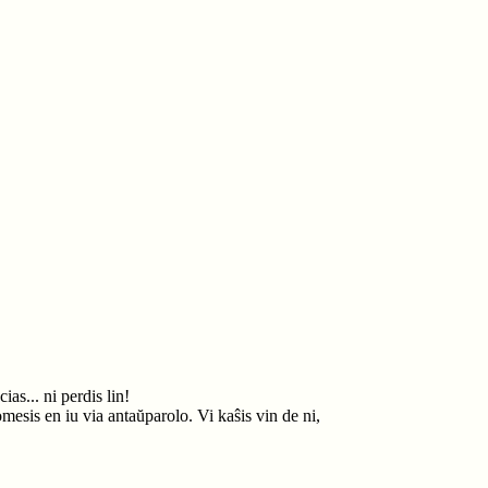
as... ni perdis lin!
omesis en iu via antaŭparolo. Vi kaŝis vin de ni,