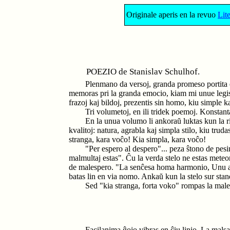
Originale aperis en la revuo
Lit
POEZIO de Stanislav Schulhof.
Plenmano da versoj, granda promeso portita 
memoras pri la granda emocio, kiam mi unue legis ĉ
frazoj kaj bildoj, prezentis sin homo, kiu simple kaj
Tri volumetoj, en ili tridek poemoj. Konstan
En la unua volumo li ankoraŭ luktas kun la r
kvalitoj: natura, agrabla kaj simpla stilo, kiu trud
stranga, kara voĉo! Kia simpla, kara voĉo!
"Per espero al despero"... peza ŝtono de pesi
malmultaj estas". Ĉu la verda stelo ne estas meteo
de malespero. "La senĉesa homa harmonio, Unu a
batas lin en via nomo. Ankaŭ kun la stelo sur sta
Sed "kia stranga, forta voko" rompas la males
Facilanima ĝojo vibras en ĉiu linio. La mals