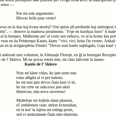
o, enuo —
Por mi sola argumento:
Blovas freŝa juna vento!
avas en la dua kaj kvara strofoj? Oni spiras pli profunde kaj sinforgese la
tis", — denove la malnova pesimismo. "Foje en konfuza horo" li malesp
 al la homaro. Malbenita am' al vorto sen enhavo, ve al la homo kiu port
uj veas en lia Printempa Kanto, kiam: "vivi, vivi, krias ĉiu vermo. Anka
s en la rezignoplena Finalo! "Devas soni kanto najtingala, Gaja kant' d
 ni ankoraŭ unu volumon, la Aŭtunajn Florojn, en ĝi la bonegan Recepton
de l' Sklavo. Mi ne povas reteni min, mi citas laŭvorte la lastan:
Kanto de l' Sklavo
Nun mi klare vidas, ke jam sorto mia
estas alligita al vi per kateno,
ke mi nun jam devos ĉiam kun vi iri,
ke mi certe ne sukcesos jam akiri
liberecon, mia nova suvereno!
Multefoje mi forĵetis mian plumon,
eĉ emblemon vian: stelon kvinradian,
en la kor' la fajron mi estingi penis,
sed vi senkompate ĉiam min ekprenis,