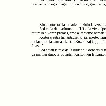
parolas pri zorgoj, ĉagrenoj, malfeliĉo, griza viv
Kiu atentus pri la makuletoj, kiujn la verso h
Sed en la dua volumo: — "Kion la vivo alpor
terura lian koron premas, amo al fantomo nereala:
Kortuŝaj estas liaj antaŭsentoj pri morto. Ti
melankolio la ĉarman Lastan Rozon kaj tiuj profeta
falas..."
Sed antaŭ la falo de la kurteno li donacis al
de nia literaturo, la Sovaĝan Kanton kaj la Kanton 