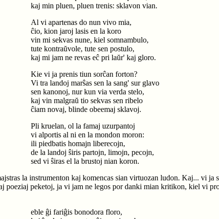
kaj min pluen, pluen trenis: sklavon vian.
Al vi apartenas do nun vivo mia,
ĉio, kion jaroj lasis en la koro
vin mi sekvas nune, kiel somnambulo,
tute kontraŭvole, tute sen postulo,
kaj mi jam ne revas eĉ pri laŭr' kaj gloro.
Kie vi ja prenis tiun sorĉan forton?
Vi tra landoj marŝas sen la sang' sur glavo
sen kanonoj, nur kun via verda stelo,
kaj vin malgraŭ tio sekvas sen ribelo
ĉiam novaj, blinde obeemaj sklavoj.
Pli kruelan, ol la famaj uzurpantoj
vi alportis al ni en la mondon moron:
ili piedbatis homajn liberecojn,
de la landoj ŝiris partojn, limojn, pecojn,
sed vi ŝiras el la brustoj nian koron.
stras la instrumenton kaj komencas sian virtuozan ludon. Kaj... vi ja sci
j poeziaj peketoj, ja vi jam ne legos por danki mian kritikon, kiel vi pr
eble ĝi fariĝis bonodora floro,