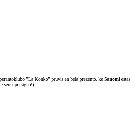
sperantoklubo "La Konko" pruvis en bela prezento, ke
Sanomi
estas
te sensupersigna!)