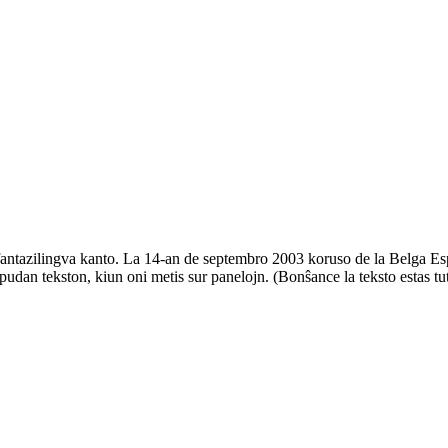
antazilingva kanto. La 14-an de septembro 2003 koruso de la Belga E
udan tekston, kiun oni metis sur panelojn. (Bonŝance la teksto estas tu